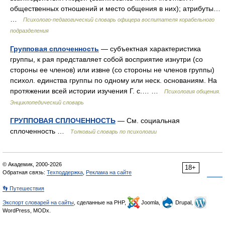
общественных отношений и место общения в них); атрибуты…
…
Психолого-педагогический словарь офицера воспитателя корабельного
подразделения
Групповая сплоченность
— субъектная характеристика
группы, к рая представляет собой восприятие изнутри (со
стороны ее членов) или извне (со стороны не членов группы)
психол. единства группы по одному или неск. основаниям. На
протяжении всей истории изучения Г. с.… …
Психология общения.
Энциклопедический словарь
ГРУППОВАЯ СПЛОЧЕННОСТЬ
— См. социальная
сплоченность …
Толковый словарь по психологии
© Академик, 2000-2026
18+
Обратная связь:
Техподдержка
,
Реклама на сайте
👣 Путешествия
Экспорт словарей на сайты
, сделанные на PHP,
Joomla,
Drupal,
WordPress, MODx.